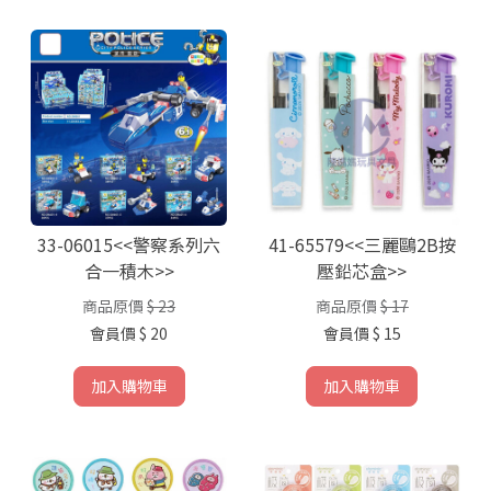
33-06015<<警察系列六
41-65579<<三麗鷗2B按
合一積木>>
壓鉛芯盒>>
商品原價
$ 23
商品原價
$ 17
會員價
$ 20
會員價
$ 15
加入購物車
加入購物車