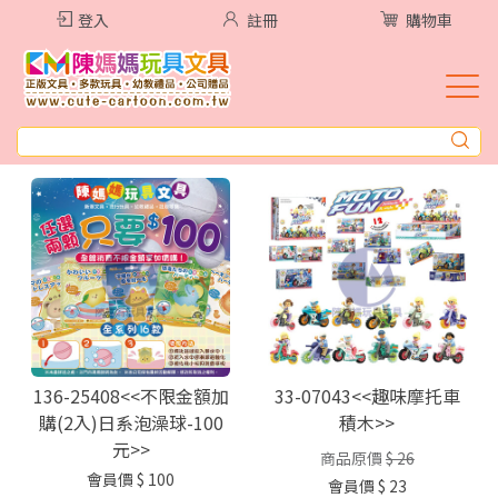
登入
註冊
購物車
136-25408<<不限金額加
33-07043<<趣味摩托車
購(2入)日系泡澡球-100
積木>>
元>>
商品原價
$ 26
會員價
$ 100
會員價
$ 23