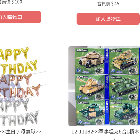
會員價
$ 100
會員價
$ 45
加入購物車
加入購物車
72<<生日字母氣球>>
12-11282<<軍事坦克6合1積木