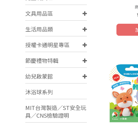
文具用品區
生活用品類
授權卡通明星專區
節慶禮物特輯
幼兒啟蒙館
沐浴球系列
MIT台灣製造／ST安全玩
具／CNS檢驗證明