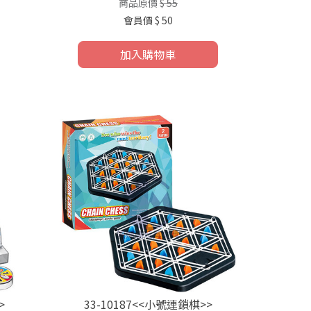
商品原價
$ 55
會員價
$ 50
加入購物車
>
33-10187<<小號連鎖棋>>