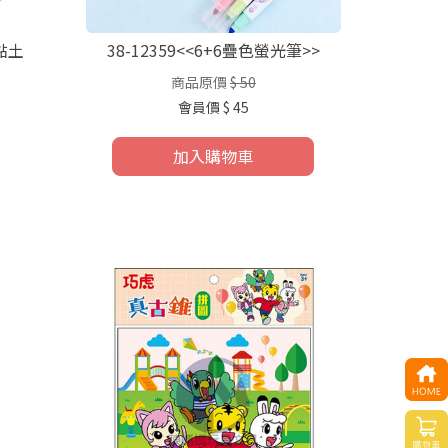
輕黏土
38-12359<<6+6疊色螢光筆>>
商品原價
$ 50
會員價
$ 45
加入購物車