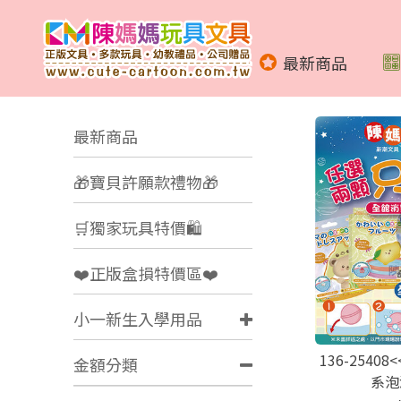
最新商品
最新商品
🎁寶貝許願款禮物🎁
🛒獨家玩具特價🛍️
❤️正版盒損特價區❤️
小一新生入學用品
136-2540
金額分類
系泡