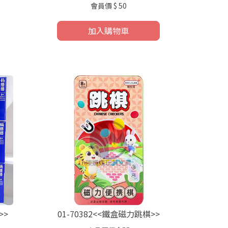
會員價
$ 50
加入購物車
>>
01-70382<<鐵盒磁力跳棋>>