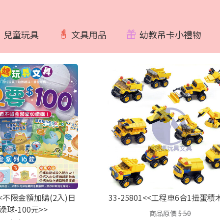
兒童玩具
文具用品
幼教吊卡小禮物
8<<不限金額加購(2入)日
33-25801<<工程車6合1扭蛋積
澡球-100元>>
商品原價
$ 50