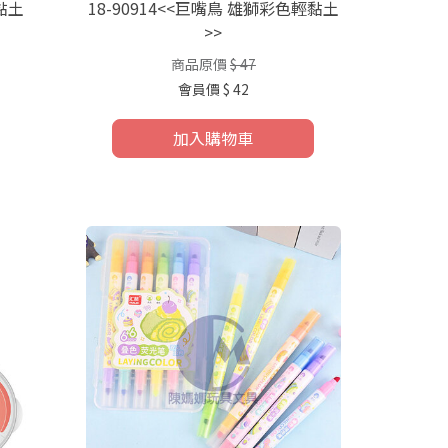
輕黏土
18-90914<<巨嘴鳥 雄獅彩色輕黏土
>>
商品原價
$ 47
會員價
$ 42
加入購物車