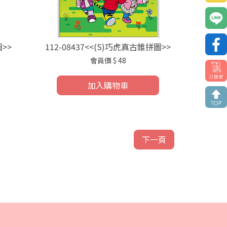
圖>>
112-08437<<(S)巧虎真古錐拼圖>>
會員價
$ 48
加入購物車
下一頁