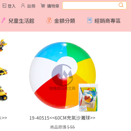
登入
註冊
購物車
兒童生活館
金額分類
經銷商專區
木>>
19-40515<<60CM充氣沙灘球>>
商品原價
$ 55