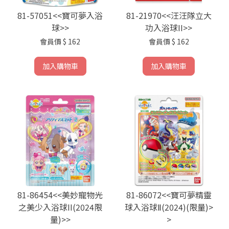
81-57051<<寶可夢入浴
81-21970<<汪汪隊立大
球>>
功入浴球II>>
會員價
$ 162
會員價
$ 162
加入購物車
加入購物車
81-86454<<美妙寵物光
81-86072<<寶可夢精靈
之美少入浴球II(2024限
球入浴球Ⅱ(2024)(限量)>
量)>>
>