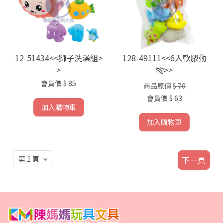
12-51434<<獅子洗澡組>
128-49111<<6入軟膠動
>
物>>
會員價
$ 85
商品原價
$ 70
會員價
$ 63
加入購物車
加入購物車
下一頁