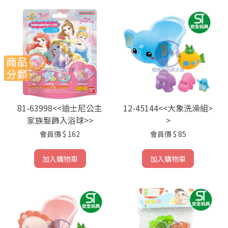
81-63998<<迪士尼公主
12-45144<<大象洗澡組>
家族髮飾入浴球>>
>
會員價
$ 162
會員價
$ 85
加入購物車
加入購物車