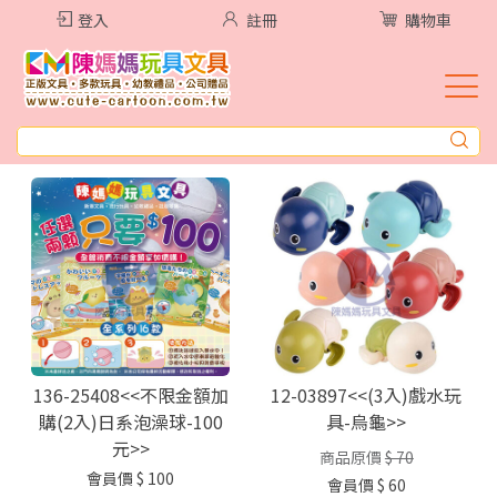
登入
註冊
購物車
136-25408<<不限金額加
12-03897<<(3入)戲水玩
購(2入)日系泡澡球-100
具-烏龜>>
元>>
商品原價
$ 70
會員價
$ 100
會員價
$ 60