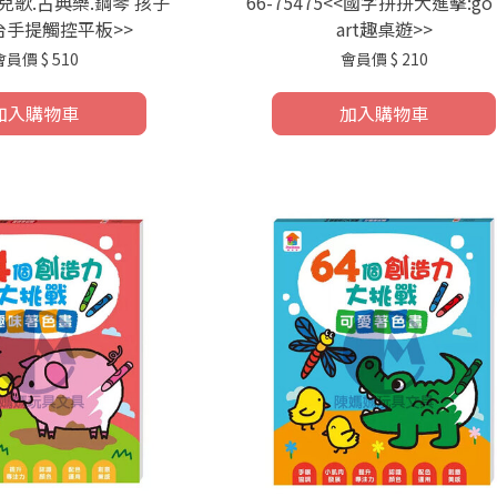
<<兒歌.古典樂.鋼琴 孩子
66-75475<<國字拼拼大進擊:go
台手提觸控平板>>
art趣桌遊>>
會員價
$ 510
會員價
$ 210
加入購物車
加入購物車