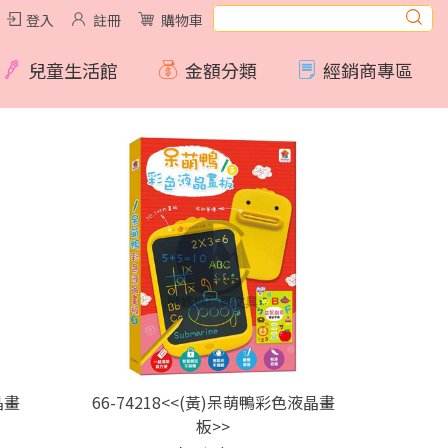
登入
註冊
購物車
兒童生活館
金額分類
經銷商專區
晶畫
66-74218<<(黃)呆萌鴨彩色液晶畫
板>>