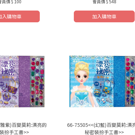
會員價
$ 100
會員價
$ 548
加入購物車
加入購物車
<<(雅紫)百變莫莉:漂亮的
66-75505<<(幻藍)百變莫莉:漂
裝扮手工書>>
秘密裝扮手工書>>