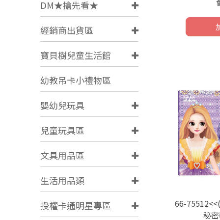
DM★搶先看★
經銷商出貨區
寶貝樹兒童生活館
幼教吊卡小禮物區
嬰幼兒玩具
兒童玩具區
文具用品區
生活用品類
66-75512
授權卡通明星專區
秘密