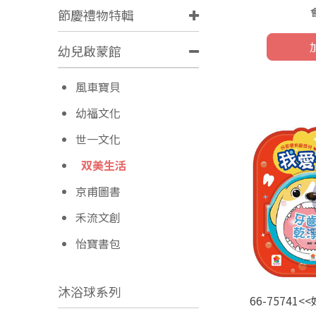
節慶禮物特輯
幼兒啟蒙館
風車寶貝
幼福文化
世一文化
双美生活
京甫圖書
禾流文創
怡寶書包
沐浴球系列
66-7574