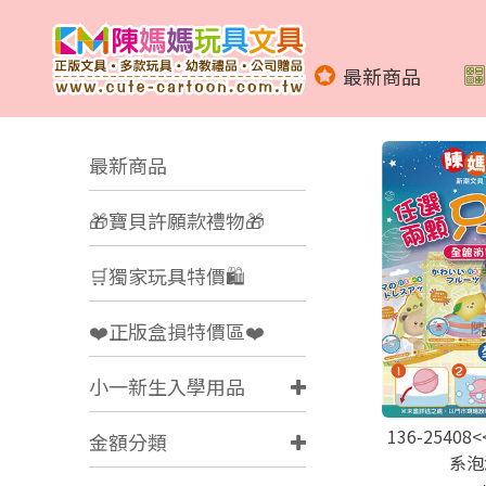
最新商品
最新商品
🎁寶貝許願款禮物🎁
🛒獨家玩具特價🛍️
❤️正版盒損特價區❤️
小一新生入學用品
136-2540
金額分類
系泡