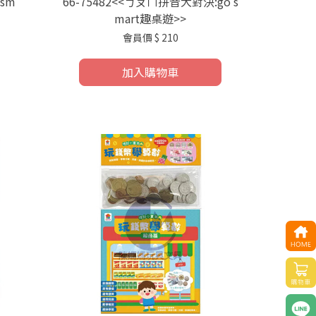
 sm
66-75482<<ㄅㄆㄇ拼音大對決:go s
mart趣桌遊>>
會員價
$ 210
加入購物車