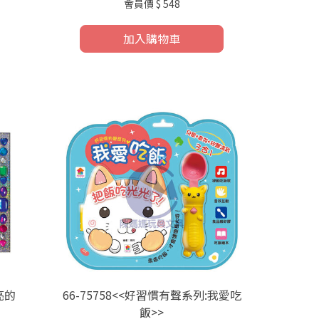
會員價
$ 548
加入購物車
亮的
66-75758<<好習慣有聲系列:我愛吃
飯>>