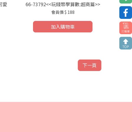
:可愛
66-73792<<玩錢幣學算數:超商篇>>
會員價
$ 188
加入購物車
下一頁