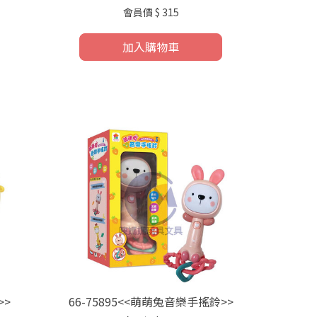
會員價
$ 315
加入購物車
>>
66-75895<<萌萌兔音樂手搖鈴>>