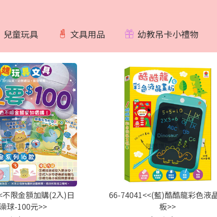
兒童玩具
文具用品
幼教吊卡小禮物
8<<不限金額加購(2入)日
66-74041<<(藍)酷酷龍彩色液
澡球-100元>>
板>>