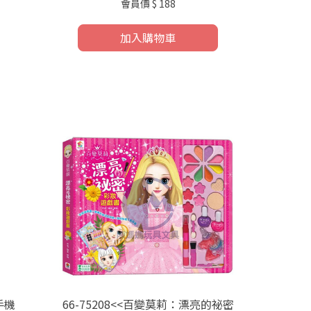
會員價
$ 188
加入購物車
手機
66-75208<<百變莫莉：漂亮的祕密