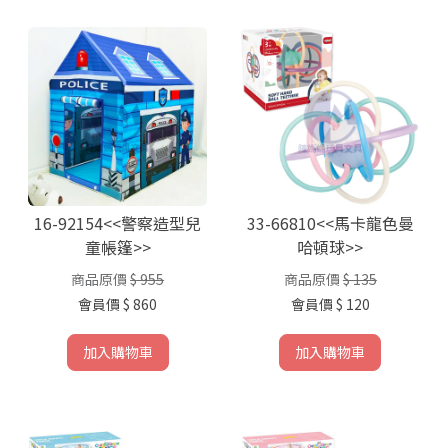
16-92154<<警察造型兒
33-66810<<馬卡龍色曼
童帳篷>>
哈頓球>>
商品原價
$ 955
商品原價
$ 135
會員價
$ 860
會員價
$ 120
加入購物車
加入購物車