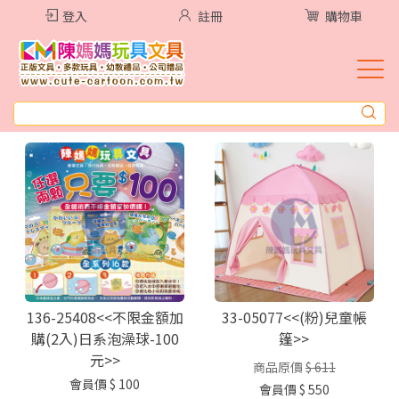
登入
註冊
購物車
136-25408<<不限金額加
33-05077<<(粉)兒童帳
購(2入)日系泡澡球-100
篷>>
元>>
商品原價
$ 611
會員價
$ 100
會員價
$ 550