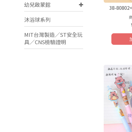
幼兒啟蒙館
38-808
沐浴球系列
MIT台灣製造／ST安全玩
具／CNS檢驗證明