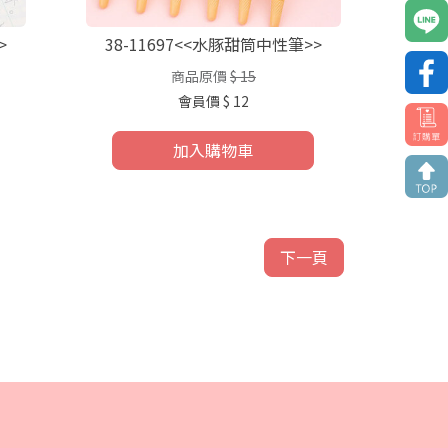
>
38-11697<<水豚甜筒中性筆>>
商品原價
$ 15
會員價
$ 12
加入購物車
下一頁