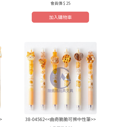
會員價
$ 25
加入購物車
>
38-04562<<曲奇脆脆可擦中性筆>>