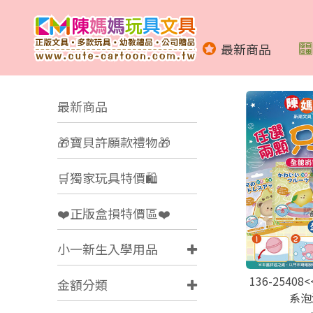
最新商品
最新商品
🎁寶貝許願款禮物🎁
🛒獨家玩具特價🛍️
❤️正版盒損特價區❤️
小一新生入學用品
136-2540
金額分類
系泡