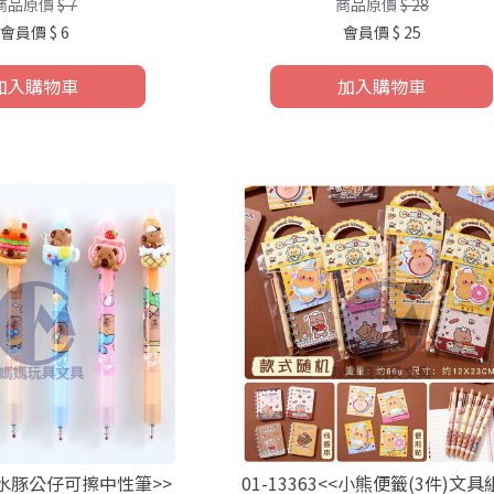
商品原價
$ 7
商品原價
$ 28
會員價
$ 6
會員價
$ 25
加入購物車
加入購物車
2<<水豚公仔可擦中性筆>>
01-13363<<小熊便籤(3件)文具