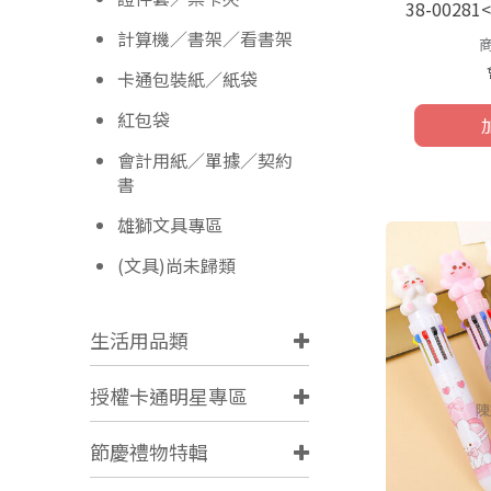
38-0028
計算機／書架／看書架
卡通包裝紙／紙袋
紅包袋
會計用紙／單據／契約
書
雄獅文具專區
(文具)尚未歸類
生活用品類
授權卡通明星專區
節慶禮物特輯