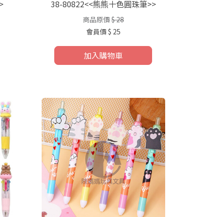
>
38-80822<<熊熊十色圓珠筆>>
商品原價
$ 28
會員價
$ 25
加入購物車