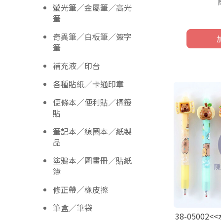
螢光筆／金屬筆／高光
筆
奇異筆／白板筆／簽字
筆
補充液／印台
各種貼紙／卡通印章
便條本／便利貼／標籤
貼
筆記本／線圈本／紙製
品
塗鴉本／圖畫冊／貼紙
簿
修正帶／橡皮擦
筆盒／筆袋
38-0500