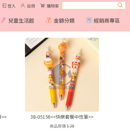
登入
註冊
購物車
兒童生活館
金額分類
經銷商專區
>>
38-05156<<快樂套餐中性筆>>
商品原價
$ 28