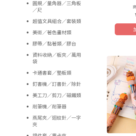
圓規／量角器／三角板
／尺
超值文具組合／套裝類
美術／著色畫材類
膠帶／黏著類／膠台
資料收納／板夾／萬用
袋
卡通書套／墊板類
釘書機／訂書針／除針
美工刀／剪刀／磁鐵類
削筆機／削筆器
燕尾夾／迴紋針／一字
夾
證件套／票卡夾