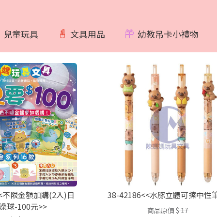
兒童玩具
文具用品
幼教吊卡小禮物
8<<不限金額加購(2入)日
38-42186<<水豚立體可擦中性筆
澡球-100元>>
商品原價
$ 17