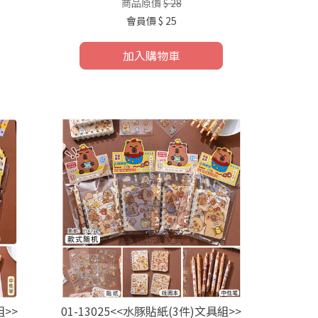
商品原價
$ 28
會員價
$ 25
加入購物車
組>>
01-13025<<水豚貼紙(3件)文具組>>