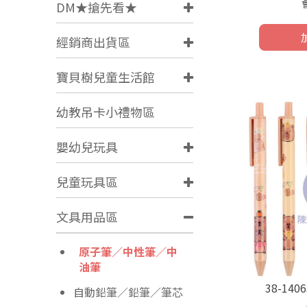
DM★搶先看★
經銷商出貨區
寶貝樹兒童生活館
幼教吊卡小禮物區
嬰幼兒玩具
兒童玩具區
文具用品區
原子筆／中性筆／中
油筆
38-14
自動鉛筆／鉛筆／筆芯