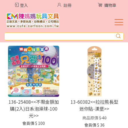
登入
註冊
購物車
136-25408<<不限金額加
13-60382<<拉拉熊長型
購(2入)日系泡澡球-100
迷你貼-漢堡>>
元>>
商品原價
$ 40
會員價
$ 100
會員價
$ 36