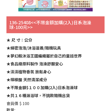
136-25408<<不限金額加購(2入)日系泡澡
球-100元>>
★ 尺 寸：公分
★綿密泡泡/沐浴滋養/隨機玩具
★夢幻般沐浴王國編織屬於自己的童話世界
★食品級原料製作 泡澡舒服安心
★淡淡植物香氛 放鬆身心
★檸檬酸 天然清潔成分
★不限金額$１００加購(2入)日系泡澡球
★共１６種淋浴球，不挑款隨機出貨
會員價
$ 100
數量: