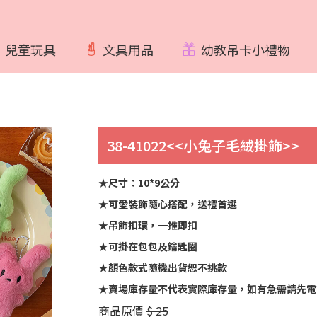
兒童玩具
文具用品
幼教吊卡小禮物
38-41022<<小兔子毛絨掛飾>>
★尺寸：10*9公分
★可愛裝飾隨心搭配，送禮首選
★吊飾扣環，一推即扣
★可掛在包包及鑰匙圈
★顏色款式隨機出貨恕不挑款
★賣場庫存量不代表實際庫存量，如有急需請先電
商品原價
$ 25