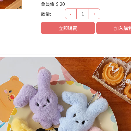
會員價
$ 20
數量:
-
+
立即購買
加入購