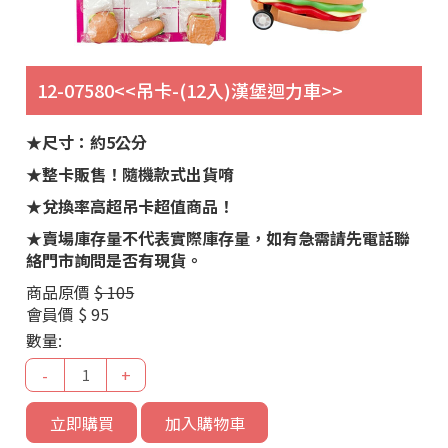
12-07580<<吊卡-(12入)漢堡迴力車>>
★尺寸：約5公分
★整卡販售！隨機款式出貨唷
★兌換率高超吊卡超值商品！
★賣場庫存量不代表實際庫存量，如有急需請先電話聯
絡門市詢問是否有現貨。
商品原價
$ 105
會員價
$ 95
數量:
-
+
立即購買
加入購物車