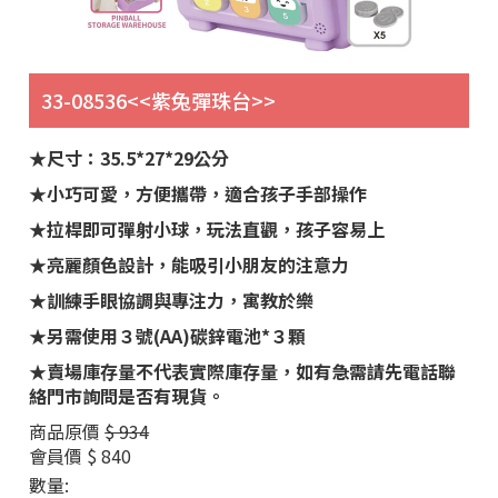
33-08536<<紫兔彈珠台>>
★尺寸：35.5*27*29公分
★小巧可愛，方便攜帶，適合孩子手部操作
★拉桿即可彈射小球，玩法直觀，孩子容易上
★亮麗顏色設計，能吸引小朋友的注意力
★訓練手眼協調與專注力，寓教於樂
★另需使用３號(AA)碳鋅電池*３顆
★賣場庫存量不代表實際庫存量，如有急需請先電話聯
絡門市詢問是否有現貨。
商品原價
$ 934
會員價
$ 840
數量: