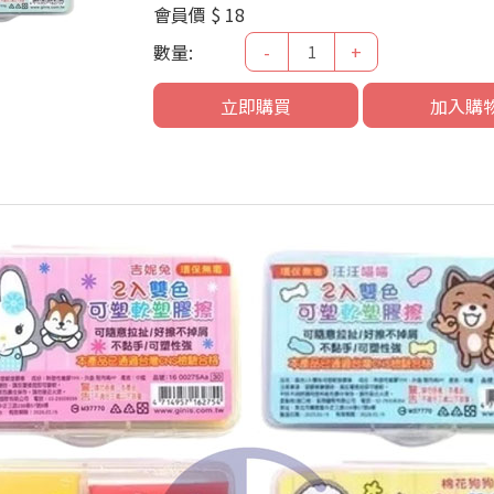
會員價
$ 18
數量:
-
+
立即購買
加入購