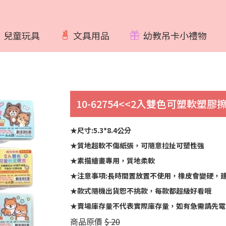
兒童玩具
文具用品
幼教吊卡小禮物
10-62754<<2入雙色可塑軟塑膠擦
★尺寸:5.3*8.4公分
★質地超軟不傷紙張，可隨意拉扯可塑性強
★素描繪畫專用，質地柔軟
★注意事項:長時間置放置不使用，橡皮會變硬，
★款式隨機出貨恕不挑款，每款都超級好看哦
★賣場庫存量不代表實際庫存量，如有急需請先電
商品原價
$ 20