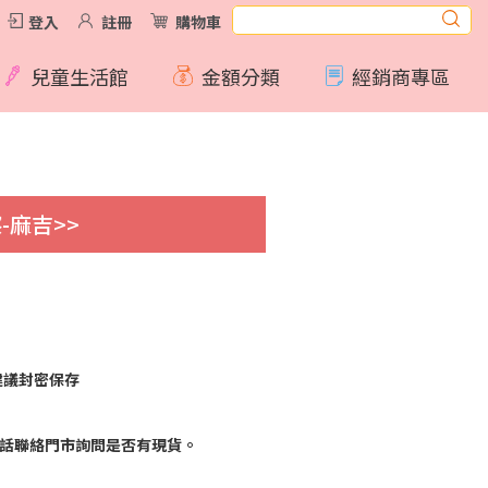
登入
註冊
購物車
兒童生活館
金額分類
經銷商專區
-麻吉>>
建議封密保存
話聯絡門市詢問是否有現貨。