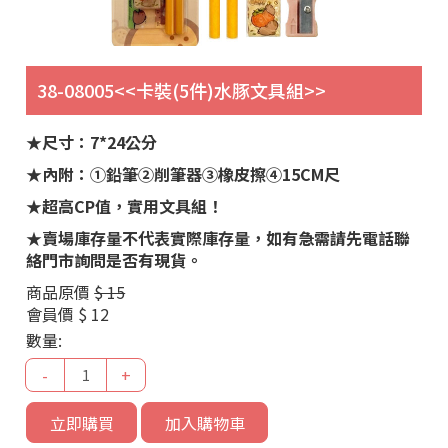
38-08005<<卡裝(5件)水豚文具組>>
★尺寸：7*24公分
★內附：①鉛筆②削筆器③橡皮擦④15CM尺
★超高CP值，實用文具組！
★賣場庫存量不代表實際庫存量，如有急需請先電話聯
絡門市詢問是否有現貨。
商品原價
$ 15
會員價
$ 12
數量:
-
+
立即購買
加入購物車