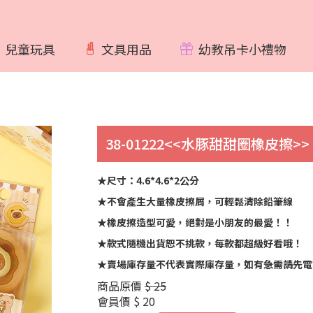
兒童玩具
文具用品
幼教吊卡小禮物
38-01222<<水豚甜甜圈橡皮擦>>
★尺寸：4.6*4.6*2公分
★不會產生大量橡皮擦屑，可輕鬆清除鉛筆線
★橡皮擦造型可愛，絕對是小朋友的最愛！！
★款式隨機出貨恕不挑款，每款都超級好看哦！
★賣場庫存量不代表實際庫存量，如有急需請先電
商品原價
$ 25
會員價
$ 20