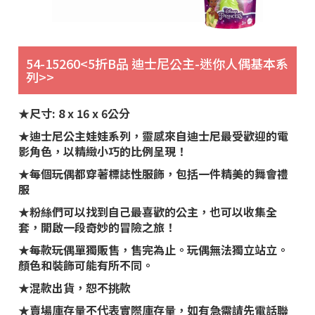
54-15260<5折B品 迪士尼公主-迷你人偶基本系
列>>
★尺寸: 8 x 16 x 6公分
★迪士尼公主娃娃系列，靈感來自迪士尼最受歡迎的電
影角色，以精緻小巧的比例呈現！
★每個玩偶都穿著標誌性服飾，包括一件精美的舞會禮
服
★粉絲們可以找到自己最喜歡的公主，也可以收集全
套，開啟一段奇妙的冒險之旅！
★每款玩偶單獨販售，售完為止。玩偶無法獨立站立。
顏色和裝飾可能有所不同。
★混款出貨，恕不挑款
★賣場庫存量不代表實際庫存量，如有急需請先電話聯