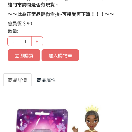
絡門市詢問是否有現貨。
～～此為正常品輕微盒損~可接受再下單！！！～～
會員價
$ 90
數量:
-
+
立即購買
加入購物車
商品詳情
商品屬性