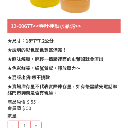
12-60677<<吞吐神獸水晶泥>>
★尺寸：18*7*7.2公分
★透明的彩色配色豐富漂亮！
★趣味解壓，輕輕一擠壓裡面的史萊姆就會流出
★色彩鮮亮，細膩質感，釋放壓力～
★混版出貨!恕不挑款
★賣場庫存量不代表實際庫存量，如有急需請先電話聯
絡門市詢問是否有現貨。
商品原價
$ 55
會員價
$ 50
數量:
-
+