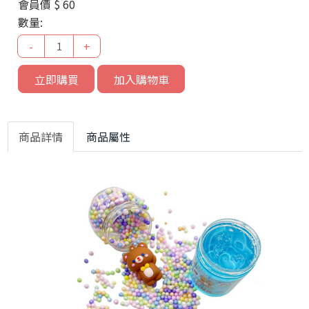
會員價
$ 60
數量:
-
+
立即購買
加入購物車
商品詳情
商品屬性