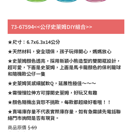
73-67594<<公仔史萊姆DIY組合>>
★尺寸：6.7x6.3x14公分
★天然材料，安全環保，孩子玩得開心，媽媽放心
★史萊姆顏色透亮，採用新穎小熊造型的雙開瓶設計，
超可愛，下面是史萊姆，上面是馬卡龍顏色的保利龍球
和隨機款公仔一隻
★史萊姆質感細膩軟Q，延展性極佳～～～
★需慢慢拉伸方可撐開史萊姆，好玩又有趣
★顏色隨機出貨恕不挑款，每款都超級好看哦！！
★賣場庫存量不代表實際庫存量，如有急需請先電話聯
絡門市詢問是否有現貨。
商品原價
$ 69