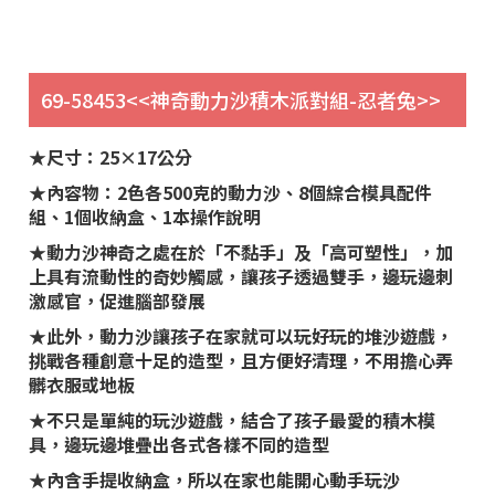
69-58453<<神奇動力沙積木派對組-忍者兔>>
★尺寸：25×17公分
★內容物：2色各500克的動力沙、8個綜合模具配件
組、1個收納盒、1本操作說明
★動力沙神奇之處在於「不黏手」及「高可塑性」，加
上具有流動性的奇妙觸感，讓孩子透過雙手，邊玩邊刺
激感官，促進腦部發展
★此外，動力沙讓孩子在家就可以玩好玩的堆沙遊戲，
挑戰各種創意十足的造型，且方便好清理，不用擔心弄
髒衣服或地板
★不只是單純的玩沙遊戲，結合了孩子最愛的積木模
具，邊玩邊堆疊出各式各樣不同的造型
★內含手提收納盒，所以在家也能開心動手玩沙