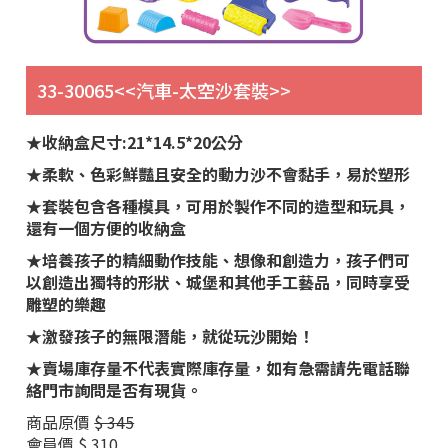
33-30065<<汽車-太空沙套裝>>
★收納盒尺寸:21*14.5*20公分
★柔軟、色彩鮮豔且安全的動力沙不會黏手，易於塑形
★套裝包含各種模具，可用於製作不同的造型和玩具，
還有一個方便的收納盒
★培養孩子的精細動作技能、想像和創造力，孩子們可
以創造出獨特的形狀、城堡和其他手工藝品，同時享受
雕塑的樂趣
★激發孩子的無限潛能，就從玩沙開始！
★賣場庫存量不代表實際庫存量，如有急需請先電話聯
絡門市詢問是否有現貨。
商品原價
$ 345
會員價
$ 310