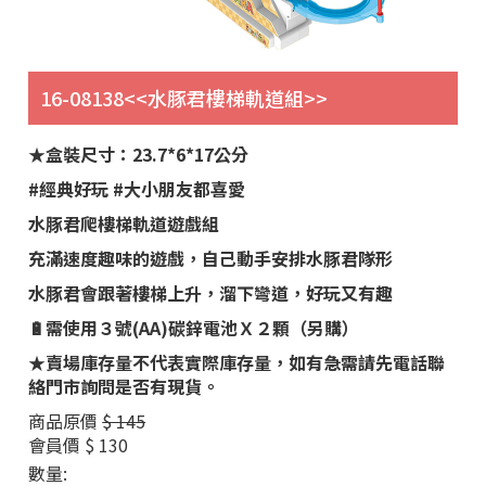
16-08138<<水豚君樓梯軌道組>>
★盒裝尺寸：23.7*6*17公分
#經典好玩 #大小朋友都喜愛
水豚君爬樓梯軌道遊戲組
充滿速度趣味的遊戲，自己動手安排水豚君隊形
水豚君會跟著樓梯上升，溜下彎道，好玩又有趣
🔋需使用３號(AA)碳鋅電池Ｘ２顆（另購）
★賣場庫存量不代表實際庫存量，如有急需請先電話聯
絡門市詢問是否有現貨。
商品原價
$ 145
會員價
$ 130
數量: