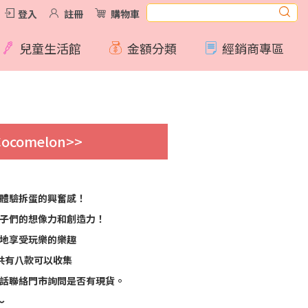
登入
註冊
購物車
兒童生活館
金額分類
經銷商專區
ocomelon>>
體驗拆蛋的興奮感！
子們的想像力和創造力！
地享受玩樂的樂趣
共有八款可以收集
話聯絡門市詢問是否有現貨。
～