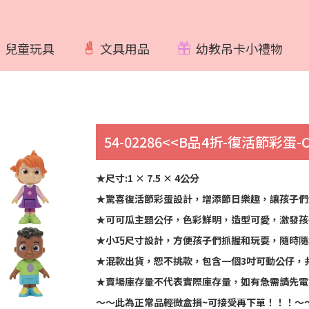
兒童玩具
文具用品
幼教吊卡小禮物
54-02286<<B品4折-復活節彩蛋-C
★尺寸:1 × 7.5 × 4公分
★驚喜復活節彩蛋設計，增添節日樂趣，讓孩子們
★可可瓜主題公仔，色彩鮮明，造型可愛，激發孩
★小巧尺寸設計，方便孩子們抓握和玩耍，隨時隨
★混款出貨，恕不挑款，包含一個3吋可動公仔，
★賣場庫存量不代表實際庫存量，如有急需請先電
～～此為正常品輕微盒損~可接受再下單！！！～