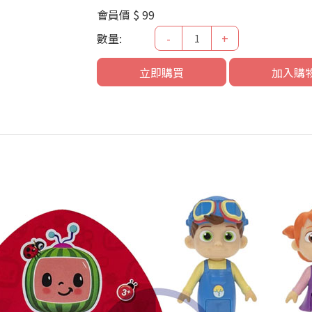
會員價
$ 99
數量:
-
+
立即購買
加入購