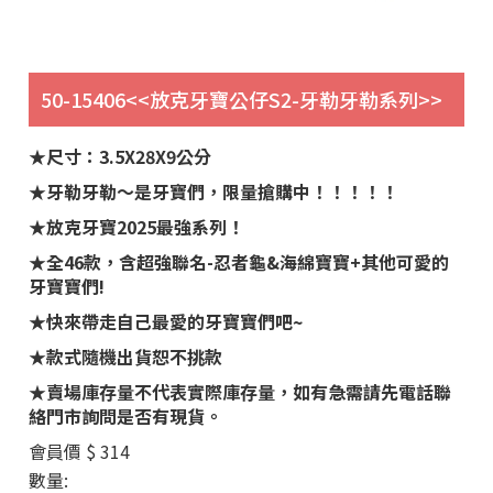
50-15406<<放克牙寶公仔S2-牙勒牙勒系列>>
★尺寸：3.5X28X9公分
★牙勒牙勒～是牙寶們，限量搶購中！！！！！
★放克牙寶2025最強系列！
★全46款，含超強聯名-忍者龜&海綿寶寶+其他可愛的
牙寶寶們!
★快來帶走自己最愛的牙寶寶們吧~
★款式隨機出貨恕不挑款
★賣場庫存量不代表實際庫存量，如有急需請先電話聯
絡門市詢問是否有現貨。
會員價
$ 314
數量: