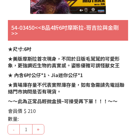
54-03450<<B品4折6吋摩斯拉-哥吉拉與金剛
>>
★尺寸:6吋
★美版摩斯拉首次現身，不同於日版毛茸茸的可愛形
象，更強調近生物的真實感。姿態優雅可謂怪獸女王
★ 內含6吋公仔*1、Jia迷你公仔*1
★賣場庫存量不代表實際庫存量，如有急需請先電話聯
絡門市詢問是否有現貨。
～～此為正常品輕微盒損~可接受再下單！！！～～
會員價
$ 210
數量:
-
+