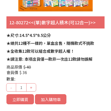
12-80272<<(單)數字超人積木(可12合一)>>
★尺寸:14.5*4.5*9.5公分
★總共12種不一樣的，單盒出售，隨機款式不挑款
★全收集12款可以組合成數字超人喔！
★請注意: 本項出貨僅一款非一次出12款請勿誤解
商品原價
$ 40
會員價
$ 36
數量:
-
+
立即購買
加入購物車