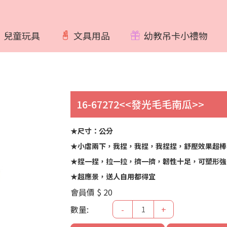
兒童玩具
文具用品
幼教吊卡小禮物
16-67272<<發光毛毛南瓜>>
★尺寸：公分
★小虐兩下，我捏，我捏，我捏捏，舒壓效果超棒
★捏一捏，拉一拉，擠一擠，韌性十足，可塑形強
★超應景，送人自用都得宜
會員價
$ 20
數量:
-
+